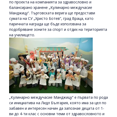
по проекта на компанията за здравословно и
балансирано хранене „Кулинарно междучасие
Манджицу“. Търговската верига ще предостави
сумата на СУ „Христо Ботев“, град Враца, като
паричната награда ще бъде използвана за
подобряване зоните за спорт и отдих на територията
на училището.
„Кулинарно междучасие Манджицу“ е първата по рода
си инициатива на Лидл България, която има за цел по
забавен и интересен начин да запознае децата от 1-
ви до 4-ти клас с основни теми от здравословното и