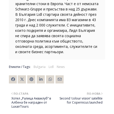
хранителни стоки в Европа. Част e от немската
Schwarz-Gruppe и присъства в над 25 държави.
В България Lidl стартира своята дейност през
2010 г. Днес компанията има 83 магазини в 43
града и над 2 000 служители. С инициативите,
които подкрепя и организира, Лидл България
не спира да заявява своята социална
отговорна политика към обществото,
околната среда, асортимента, служителите си
и своите бизнес партньори.
Етикети / Tags:
Bulgaria
Lidl
News
ПО-СТАРА
ПО-НОВА
Хотел „Ралица Акваклуб” в
Second ‘colour vision’ satellite
Албена бе награден от
for Copernicus launched
LuxairTours