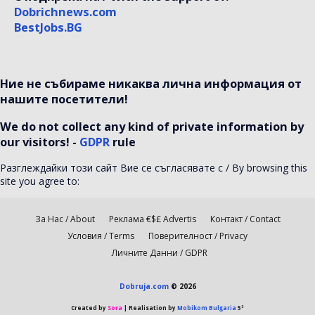
Dobrichnews.com
BestJobs.BG
Ние не събираме никаква лична информация от
нашите посетители!
We do not collect any kind of private information by
our visitors! -
GDPR
rule
Разглеждайки този сайт Вие се съгласявате с / By browsing this
site you agree to:
За Нас / About
Реклама €$£ Advertis
Контакт / Contact
Условия / Terms
Поверителност / Privacy
Личните Данни / GDPR
Dobruja.com
© 2026
Created by
Sora
| Realisation by
Mobikom Bulgaria
5³