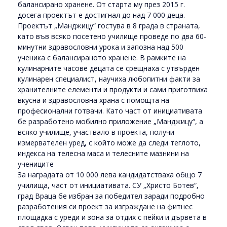
балансирано хранене. От старта му през 2015 г.
досега проектът е достигнал до над 7 000 деца.
Проектът „Манджицу“ гостува в 8 града в страната,
като във всяко посетено училище проведе по два 60-
минутни здравословни урока и запозна над 500
ученика с балансираното хранене. В рамките на
кулинарните часове децата се срещнаха с утвърден
кулинарен специалист, научиха любопитни факти за
хранителните елементи и продукти и сами приготвиха
вкусна и здравословна храна с помощта на
професионални готвачи. Като част от инициативата
бе разработено мобилно приложение „Манджицу“, а
всяко училище, участвало в проекта, получи
измервателен уред, с който може да следи теглото,
индекса на телесна маса и телесните мазнини на
учениците
За наградата от 10 000 лева кандидатстваха общо 7
училища, част от инициативата. СУ „Христо Ботев“,
град Враца бе избран за победител заради подробно
разработения си проект за изграждане на фитнес
площадка с уреди и зона за отдих с пейки и дървета в