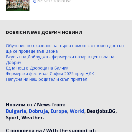
2/20/2017 08:00:00 Pm
DOBRICH NEWS ДОБРИЧ НОВИНИ
Обучение по оказване на първа помощ с отворен достъп
ще се проведе във Варна
Вкусът на Добруджа - фермерски пазар в центъра на
Добрич
Една нощ в Двореца на Балчик
Фермерски фестивал София 2025 пред НДК
Напусна ни наш родител и скъп приятел
Новини от / News from:
Bulgaria
,
Dobruja
,
Europe
,
World
, BestJobs.BG,
Sport, Weather.
С подкрепа на / With the support of: