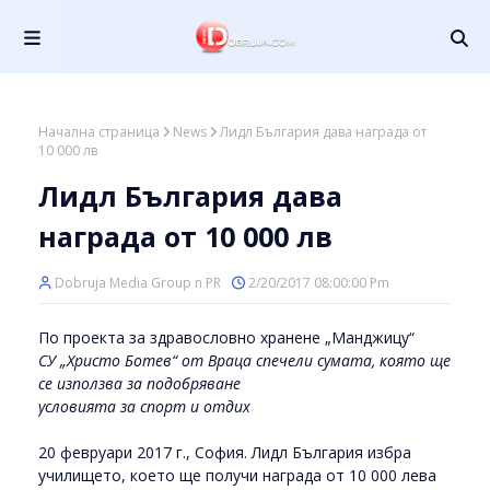
Начална страница
News
Лидл България дава награда от
10 000 лв
Лидл България дава
награда от 10 000 лв
Dobruja Media Group n PR
2/20/2017 08:00:00 Pm
По проекта за здравословно хранене „Манджицу“
СУ „Христо Ботев“ от Враца спечели сумата, която ще
се използва за подобряване
условията за спорт и отдих
20 февруари 2017 г., София. Лидл България избра
училището, което ще получи награда от 10 000 лева