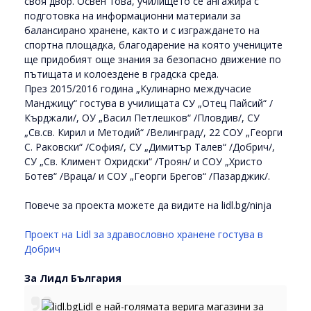
своя двор. Освен това, училището се ангажира с
подготовка на информационни материали за
балансирано хранене, както и с изграждането на
спортна площадка, благодарение на която учениците
ще придобият още знания за безопасно движение по
пътищата и колоездене в градска среда.
През 2015/2016 година „Кулинарно междучасие
Манджицу“ гостува в училищата СУ „Отец Пайсий“ /
Кърджали/, ОУ „Васил Петлешков“ /Пловдив/, СУ
„Св.св. Кирил и Методий“ /Велинград/, 22 СОУ „Георги
С. Раковски“ /София/, СУ „Димитър Талев“ /Добрич/,
СУ „Св. Климент Охридски“ /Троян/ и СОУ „Христо
Ботев“ /Враца/ и СОУ „Георги Брегов“ /Пазарджик/.
Повече за проекта можете да видите на lidl.bg/ninja
Проект на Lidl за здравословно хранене гостува в
Добрич
За Лидл България
Lidl е най-голямата верига магазини за