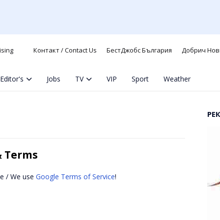
ising
Контакт / Contact Us
БестДжобс България
Добрич Нов
Editor's
Jobs
TV
VIP
Sport
Weather
РЕ
 & Terms
e / We use
Google Terms of Service
!