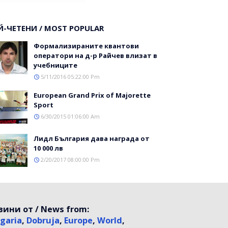
Й-ЧЕТЕНИ / MOST POPULAR
Формализираните квантови
оператори на д-р Райчев влизат в
учебниците
5/11/2016 05:22:00 Pm
Еuropean Grand Prix of Majorette
Sport
6/30/2015 01:06:00 Am
Лидл България дава награда от
10 000 лв
2/20/2017 08:00:00 Pm
вини от / News from:
garia
,
Dobruja
,
Europe
,
World
,