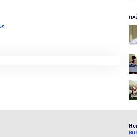
НА
ция
.
Но
Bul