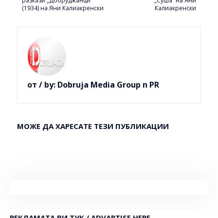
разкази „Добруджанци“
„Суша“ на Яни
(1934) на Яни Калиакренски
Калиакренски
от / by:
Dobruja Media Group n PR
МОЖЕ ДА ХАРЕСАТЕ ТЕЗИ ПУБЛИКАЦИИ
РЕКЛАМАТА ВИ ТУК / ADVARTISE HERE