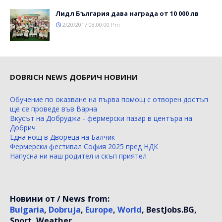
Лидл България дава награда от 10 000 лв
2/20/2017 08:00:00 Pm
DOBRICH NEWS ДОБРИЧ НОВИНИ
Обучение по оказване на първа помощ с отворен достъп
ще се проведе във Варна
Вкусът на Добруджа - фермерски пазар в центъра на
Добрич
Една нощ в Двореца на Балчик
Фермерски фестивал София 2025 пред НДК
Напусна ни наш родител и скъп приятел
Новини от / News from:
Bulgaria
,
Dobruja
,
Europe
,
World
, BestJobs.BG,
Sport, Weather.