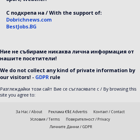
С подкрепа на / With the support of:
Dobrichnews.com
BestJobs.BG
Ние не събираме никаква лична информация от
нашите посетители!
We do not collect any kind of private information by
our visitors! -
GDPR
rule
Разглеждайки този сайт Вие се съгласявате с / By browsing this
site you agree to:
За Нас / About
Реклама €$£ Advertis
Контакт / Contact
Условия / Terms
Поверителност / Privacy
Личните Данни / GDPR