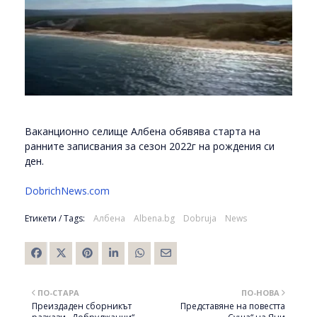
Ваканционно селище Албена обявява старта на
ранните записвания за сезон 2022г на рождения си
ден.
DobrichNews.com
Етикети / Tags:
Албена
Albena.bg
Dobruja
News
ПО-СТАРА
ПО-НОВА
Преиздаден сборникът
Представяне на повестта