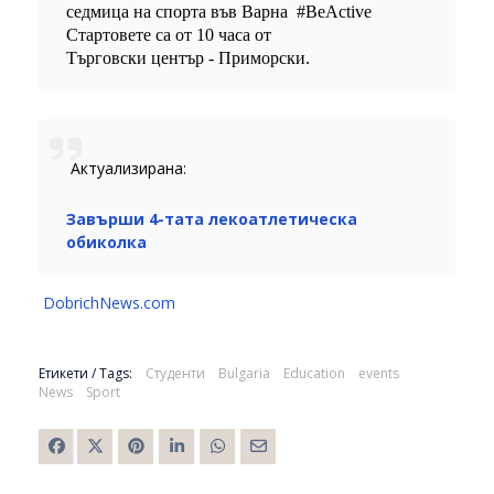
седмица на спорта във Варна #BeActive
Стартовете са от 10 часа от
Търговски център - Приморски.
Актуализирана:
Завърши 4-тата лекоатлетическа
обиколка
DobrichNews.com
Етикети / Tags:
Студенти
Bulgaria
Education
events
News
Sport