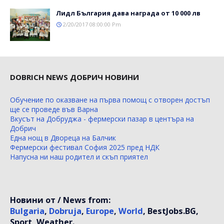
Лидл България дава награда от 10 000 лв
2/20/2017 08:00:00 Pm
DOBRICH NEWS ДОБРИЧ НОВИНИ
Обучение по оказване на първа помощ с отворен достъп
ще се проведе във Варна
Вкусът на Добруджа - фермерски пазар в центъра на
Добрич
Една нощ в Двореца на Балчик
Фермерски фестивал София 2025 пред НДК
Напусна ни наш родител и скъп приятел
Новини от / News from:
Bulgaria
,
Dobruja
,
Europe
,
World
, BestJobs.BG,
Sport, Weather.