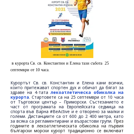
в курорта Св. св. Константин и Елена тази събота
25
септември от 10 часа.
Курортът Св. св. Константин и Елена кани всички,
които притежават спортен дух и обичат да бягат за
здраве на 4-тата
лекоатлетическа обиколка на
курорта
. Стартовете са на 25 септември от 10 часа
от Търговски център – Приморски. Състезанието е
част от програмата на Европейската седмица на
спорта във Варна #BeActive и е отворено за малки и
големи. Дистанциите са от 600 до 2 400 метра, като
за всяка са регламентирани и възрастови групи.
През
годините в лекоатлетическата обиколка на първия
български морски курорт традиционно се включват