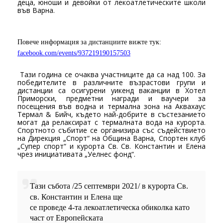
деца, юноши и девойки от лекоатлетическите школи
във Варна.
Повече информация за дистанциите вижте тук:
facebook.com/events/937219190157503
Тази година се очаква участниците да са над 100. За
победителите в различните възрастови групи и
дистанции са осигурени уикенд ваканции в Хотел
Приморски, предметни награди и ваучери за
посещения във водна и термална зона на Аквахаус
Термал
&
Бийч, където най-добрите в състезанието
могат да релаксират с термалната вода на курорта.
Спортното събитие се организира със съдействието
на Дирекция „Спорт“ на Община Варна, Спортен клуб
„Супер спорт“ и курорта Св. Св. Константин и Елена
чрез инициативата „Уелнес фонд“.
Тази събота /25 септември 2021/ в курорта Св.
св. Константин и Елена ще
се проведе 4-та лекоатлетическа обиколка като
част от Европейската