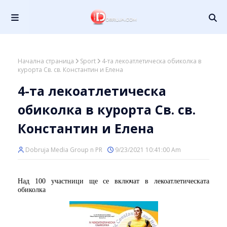
Начална страница
Sport
4-та лекоатлетическа обиколка в
курорта Св. св. Константин и Елена
4-та лекоатлетическа
обиколка в курорта Св. св.
Константин и Елена
Dobruja Media Group n PR
9/23/2021 10:41:00 Am
Над 100 участници ще се включат в лекоатлетическата
обиколка