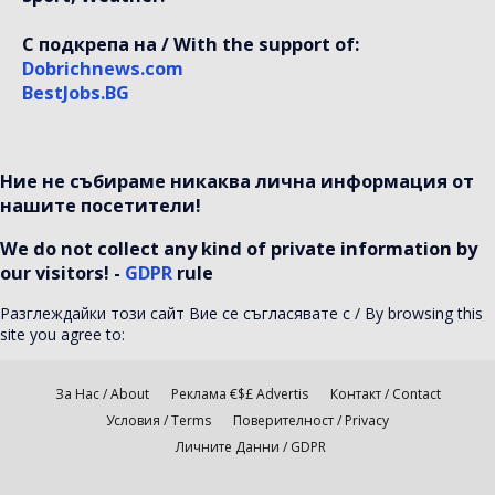
С подкрепа на / With the support of:
Dobrichnews.com
BestJobs.BG
Ние не събираме никаква лична информация от
нашите посетители!
We do not collect any kind of private information by
our visitors! -
GDPR
rule
Разглеждайки този сайт Вие се съгласявате с / By browsing this
site you agree to:
За Нас / About
Реклама €$£ Advertis
Контакт / Contact
Условия / Terms
Поверителност / Privacy
Личните Данни / GDPR