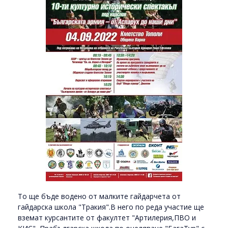
То ще бъде водено от малките гайдарчета от
гайдарска школа "Тракия".В него по реда участие ще
вземат курсантите от факултет "Артилерия,ПВО и