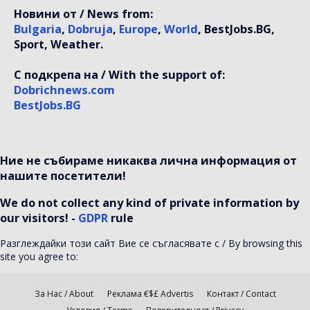
Новини от / News from:
Bulgaria
,
Dobruja
,
Europe
,
World
, BestJobs.BG,
Sport, Weather.
С подкрепа на / With the support of:
Dobrichnews.com
BestJobs.BG
Ние не събираме никаква лична информация от
нашите посетители!
We do not collect any kind of private information by
our visitors! -
GDPR
rule
Разглеждайки този сайт Вие се съгласявате с / By browsing this
site you agree to:
За Нас / About
Реклама €$£ Advertis
Контакт / Contact