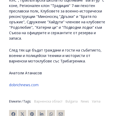
КИС", Прабългарска школа по оцеляване "БагаТур" с
коне, Регионален клон "Традиция" 7-ми пехотен
преславски полк, Клубовете за военно-исторически
реконструкции "Миноносец "Дръзки" и "Братя по
оръжие", Сдружение "Хайдути" членове на клубовете
"Родолюбие", "Катерни ци" и "Подводни лодки" към
Съюза на офицерите и сержантите от резерва и
запаса.
След тях ще бъдат граждани и гости на събитието,
военни и полицейски техники и мотористи от
варненски мотоклубове със Трибагреника.
Анатоли Атанасов
dobrichnews.com
Етикети / Tags:
Варненска област
Bulgaria
News
Varna